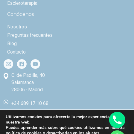
Escleroterapia
Conócenos
Nosotros
Preguntas frecuentes
Blog
Contacto
C. de Padilla, 40
Salamanca
28006 · Madrid
+34 689 17 10 68
Utilizamos cookies para ofrecerte la mejor experiencia en
nuestra web.
Puedes aprender más sobre qué cookies utilizamos en nuestra
Copyright © 2026 Centro de Estudios Vasculares
política de cookies
o desactivarlas en los
ajustes
.