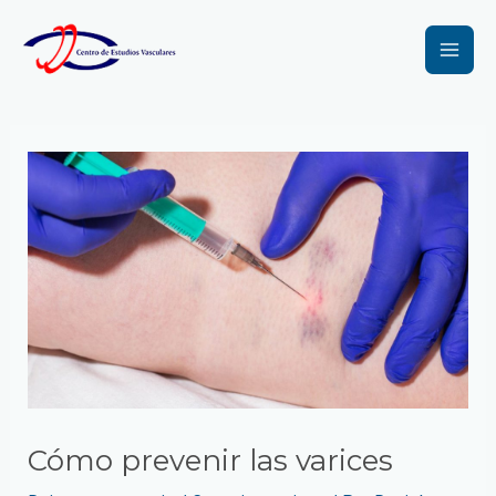
Ir
Navegación
Mai
al
de
Men
contenido
entradas
Cómo prevenir las varices