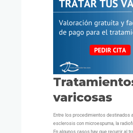
Tratamiento
varicosas
Entre los procedimientos destinados a
esclerosis con microespuma, la radiof
En algunos casos hay que recurrir al t