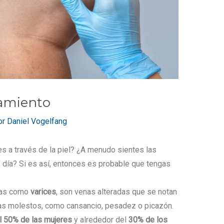
tamiento
or
Daniel Vogelfang
s a través de la piel? ¿A menudo sientes las
día? Si es así, entonces es probable que tengas
das como
varices
, son venas alteradas que se notan
omas molestos, como cansancio, pesadez o picazón.
 50% de las mujeres
y alrededor del
30% de los