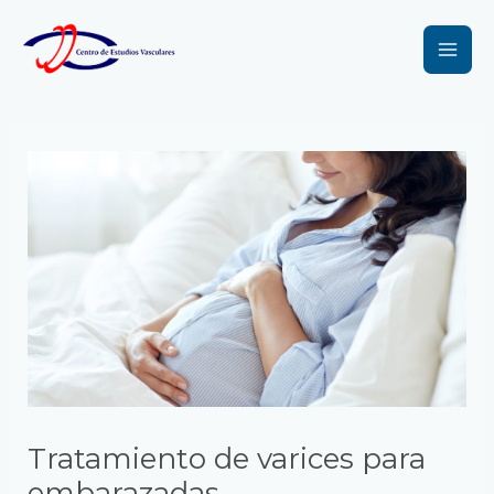
Ir
Navegación
Mai
al
de
Men
contenido
entradas
Tratamiento de varices para
embarazadas