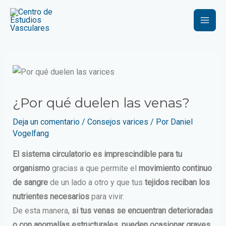
Ir
Navegación
Mai
al
de
Men
contenido
entradas
¿Por qué duelen las venas?
Deja un comentario
/
Consejos varices
/ Por
Daniel
Vogelfang
El sistema circulatorio es imprescindible para tu
organismo
gracias a que permite el
movimiento continuo
de sangre
de un lado a otro y que tus
tejidos reciban los
nutrientes necesarios
para vivir.
De esta manera,
si tus venas se encuentran deterioradas
o con anomalías estructurales, pueden ocasionar graves