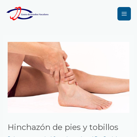
Ir
Navegación
Mai
al
de
Men
contenido
entradas
Hinchazón de pies y tobillos