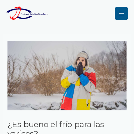
Ir
Navegación
Mai
al
de
Men
contenido
entradas
¿Es bueno el frío para las
varices?