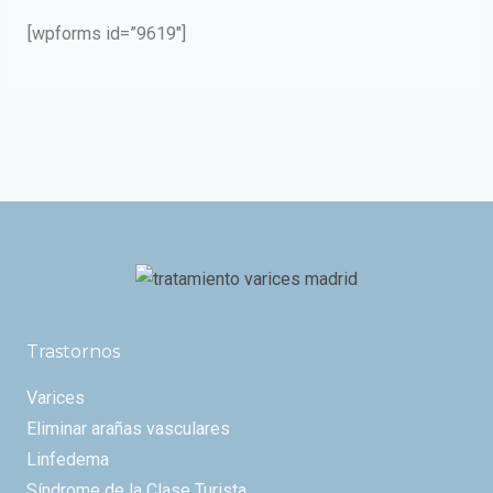
[wpforms id=”9619″]
Trastornos
Varices
Eliminar arañas vasculares
Linfedema
Síndrome de la Clase Turista