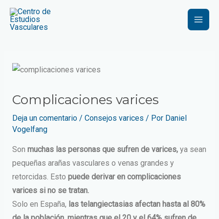
Ir
Navegación
Mai
al
de
Men
contenido
entradas
Complicaciones varices
Deja un comentario
/
Consejos varices
/ Por
Daniel
Vogelfang
Son
muchas las personas que sufren de varices,
ya sean
pequeñas arañas vasculares o venas grandes y
retorcidas. Esto
puede derivar en complicaciones
varices si no se tratan.
Solo en España,
las telangiectasias afectan hasta al 80%
de la población, mientras que el 20 y el 64% sufren de