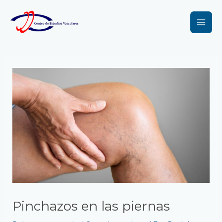
Ir
Navegación
Mai
al
de
Men
contenido
entradas
Pinchazos en las piernas