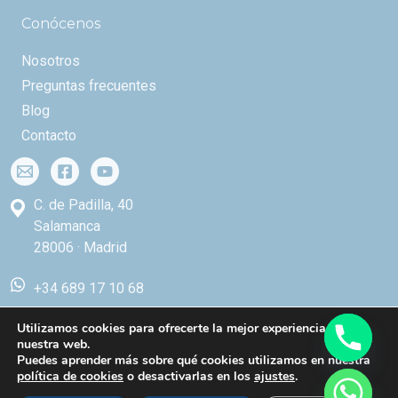
Conócenos
Nosotros
Preguntas frecuentes
Blog
Contacto
C. de Padilla, 40
Salamanca
28006 · Madrid
+34 689 17 10 68
Utilizamos cookies para ofrecerte la mejor experiencia en
nuestra web.
Puedes aprender más sobre qué cookies utilizamos en nuestra
Copyright © 2026 Centro de Estudios Vasculares
política de cookies
o desactivarlas en los
ajustes
.